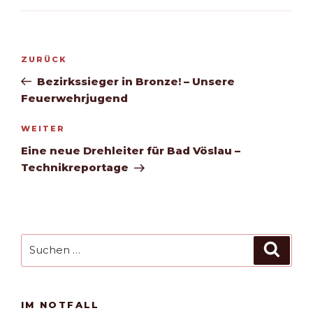
Beitragsnavigation
Vorheriger
ZURÜCK
Beitrag
Bezirkssieger in Bronze! – Unsere
Feuerwehrjugend
Nächster
WEITER
Beitrag
Eine neue Drehleiter für Bad Vöslau –
Technikreportage
Suchen
Such
nach:
IM NOTFALL