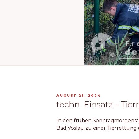
VERÖFFENTLICHT
AUGUST 25, 2024
AM
techn. Einsatz – Tier
In den frühen Sonntagmorgenstu
Bad Vöslau zu einer Tierrettung 