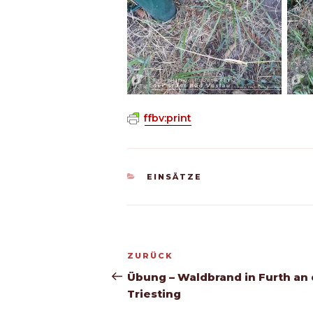
ffbv:print
KATEGORIEN
EINSÄTZE
Beitragsnavigation
Vorheriger
ZURÜCK
Beitrag
Übung – Waldbrand in Furth an 
Triesting