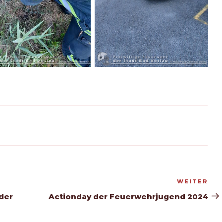
WEITER
Nä
Be
der
Actionday der Feuerwehrjugend 2024