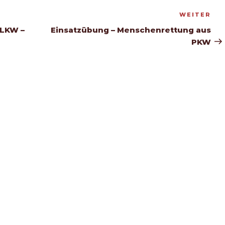
WEITER
Nä
Be
 LKW –
Einsatzübung – Menschenrettung aus
PKW