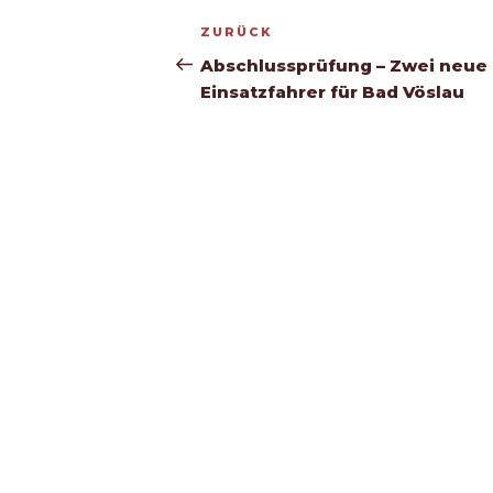
Beitragsnavigation
Vorheriger
ZURÜCK
Beitrag
Abschlussprüfung – Zwei neue
Einsatzfahrer für Bad Vöslau