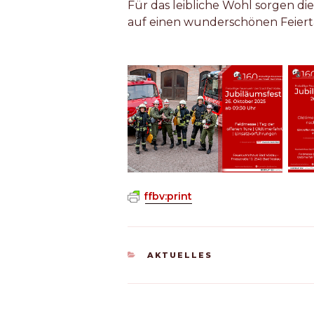
Für das leibliche Wohl sorgen di
auf einen wunderschönen Feiert
ffbv:print
KATEGORIEN
AKTUELLES