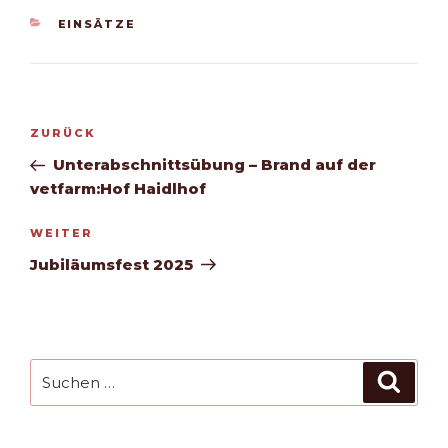
KATEGORIEN
EINSÄTZE
Beitragsnavigation
Vorheriger
ZURÜCK
Beitrag
Unterabschnittsübung – Brand auf der
vetfarm:Hof Haidlhof
Nächster
WEITER
Beitrag
Jubiläumsfest 2025
Suchen
Such
nach: