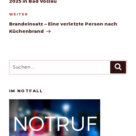
2025 in Bad Vöslau
Nächster
WEITER
Beitrag
Brandeinsatz – Eine verletzte Person nach
Küchenbrand
Suchen
Such
nach:
IM NOTFALL