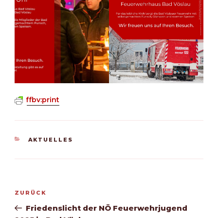
ffbv:print
KATEGORIEN
AKTUELLES
Beitragsnavigation
Vorheriger
ZURÜCK
Beitrag
Friedenslicht der NÖ Feuerwehrjugend