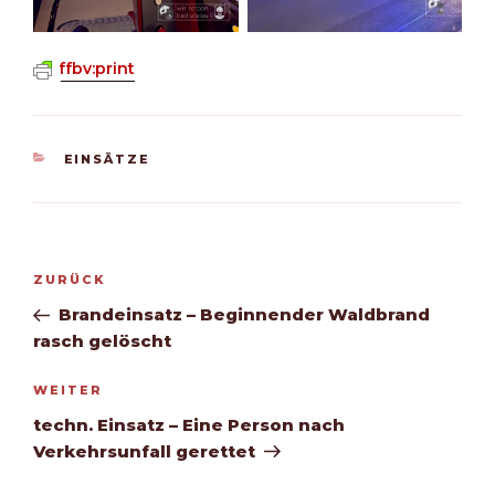
ffbv:print
KATEGORIEN
EINSÄTZE
Beitragsnavigation
Vorheriger
ZURÜCK
Beitrag
Brandeinsatz – Beginnender Waldbrand
rasch gelöscht
Nächster
WEITER
Beitrag
techn. Einsatz – Eine Person nach
Verkehrsunfall gerettet