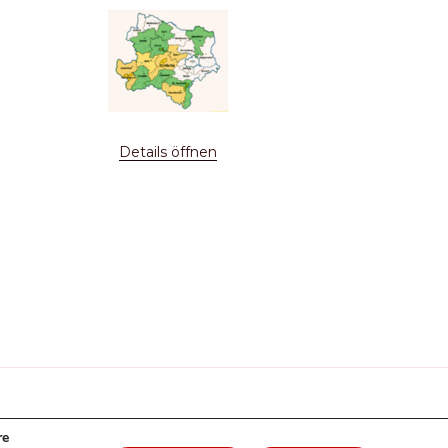
Details öffnen
chster
itrag
re