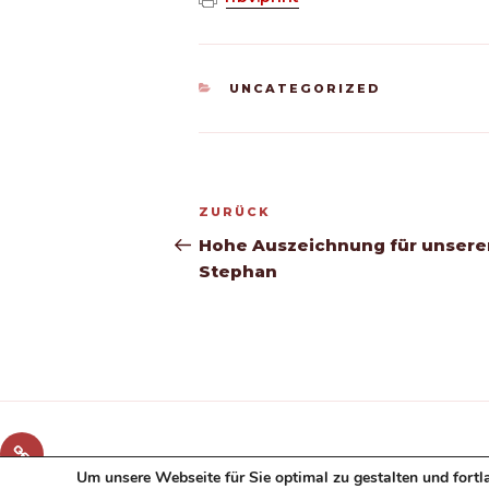
KATEGORIEN
UNCATEGORIZED
Beitragsnavigation
Vorheriger
ZURÜCK
Beitrag
Hohe Auszeichnung für unsere
Stephan
Fuhrpark
Um unsere Webseite für Sie optimal zu gestalten und fortl