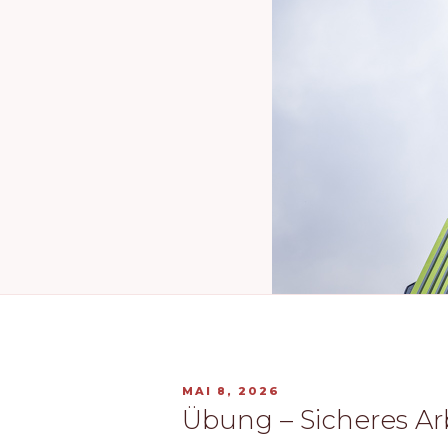
VERÖFFENTLICHT
MAI 8, 2026
AM
Übung – Sicheres Ar