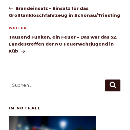
Beitrag
Brandeinsatz – Einsatz für das
Großtanklöschfahrzeug in Schönau/Triesting
Nächster
WEITER
Beitrag
Tausend Funken, ein Feuer – Das war das 52.
Landestreffen der NÖ Feuerwehrjugend in
Küb
Suchen
Such
nach:
IM NOTFALL