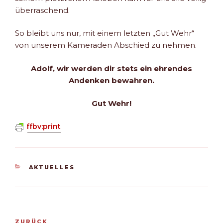
überraschend.
So bleibt uns nur, mit einem letzten „Gut Wehr“
von unserem Kameraden Abschied zu nehmen.
Adolf, wir werden dir stets ein ehrendes
Andenken bewahren.
Gut Wehr!
ffbv:print
KATEGORIEN
AKTUELLES
Beitragsnavigation
Vorheriger
ZURÜCK