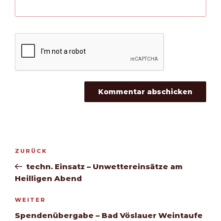
Beitragsnavigation
Vorheriger
ZURÜCK
Beitrag
techn. Einsatz – Unwettereinsätze am
Heilligen Abend
Nächster
WEITER
Beitrag
Spendenübergabe – Bad Vöslauer Weintaufe