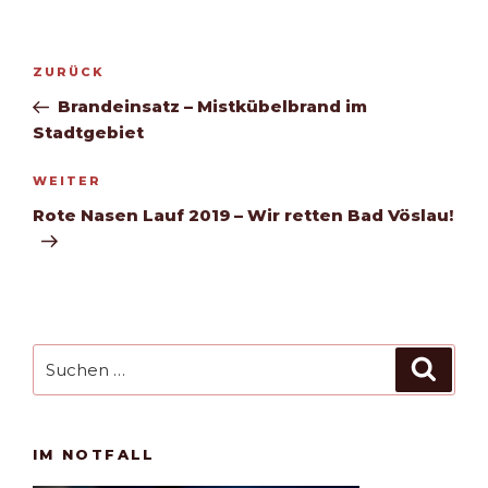
Beitragsnavigation
Vorheriger
ZURÜCK
Beitrag
Brandeinsatz – Mistkübelbrand im
Stadtgebiet
Nächster
WEITER
Beitrag
Rote Nasen Lauf 2019 – Wir retten Bad Vöslau!
Suchen
Such
nach:
IM NOTFALL