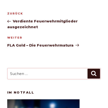
Beitragsnavigation
Vorheriger
ZURÜCK
Beitrag
Verdiente Feuerwehrmitglieder
ausgezeichnet
Nächster
WEITER
Beitrag
FLA Gold – Die Feuerwehrmatura
Suchen
Such
nach:
IM NOTFALL