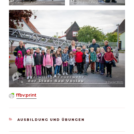
ffbv:print
KATEGORIEN
AUSBILDUNG UND ÜBUNGEN