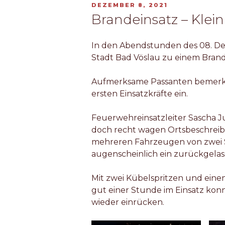
VERÖFFENTLICHT
DEZEMBER 8, 2021
AM
Brandeinsatz – Klei
In den Abendstunden des 08. De
Stadt Bad Vöslau zu einem Brand
Aufmerksame Passanten bemerkt
ersten Einsatzkräfte ein.
Feuerwehreinsatzleiter Sascha J
doch recht wagen Ortsbeschreib
mehreren Fahrzeugen von zwei S
augenscheinlich ein zurückgelass
Mit zwei Kübelspritzen und ein
gut einer Stunde im Einsatz kon
wieder einrücken.