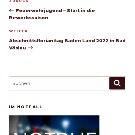
Vorheriger
ZURÜCK
Beitrag
Feuerwehrjugend – Start in die
Bewerbssaison
Nächster
WEITER
Beitrag
Abschnittsflorianitag Baden Land 2022 in Bad
Vöslau
Suchen
Such
nach:
IM NOTFALL