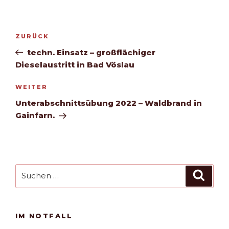
Beitragsnavigation
Vorheriger
ZURÜCK
Beitrag
techn. Einsatz – großflächiger
Dieselaustritt in Bad Vöslau
Nächster
WEITER
Beitrag
Unterabschnittsübung 2022 – Waldbrand in
Gainfarn.
Suchen
Such
nach:
IM NOTFALL