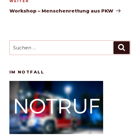
Nächster
WEITER
Beitrag
Workshop – Menschenrettung aus PKW
Suchen
Such
nach:
IM NOTFALL