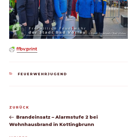
ffbv:print
KATEGORIEN
FEUERWEHRJUGEND
Beitragsnavigation
Vorheriger
ZURÜCK
Beitrag
Brandeinsatz – Alarmstufe 2 bei
Wohnhausbrand in Kottingbrunn