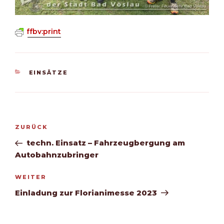
ffbv:print
KATEGORIEN
EINSÄTZE
Beitragsnavigation
Vorheriger
ZURÜCK
Beitrag
techn. Einsatz – Fahrzeugbergung am
Autobahnzubringer
Nächster
WEITER
Beitrag
Einladung zur Florianimesse 2023