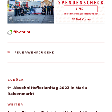
ffbv:print
KATEGORIEN
FEUERWEHRJUGEND
Beitragsnavigation
Vorheriger
ZURÜCK
Beitrag
Abschnittsflorianitag 2023 in Maria
Raisenmarkt
Nächster
WEITER
Beitrag