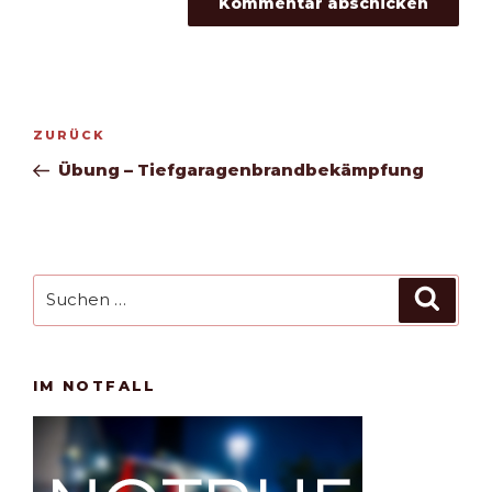
Beitragsnavigation
Vorheriger
ZURÜCK
Beitrag
Übung – Tiefgaragenbrandbekämpfung
Suchen
Such
nach:
IM NOTFALL