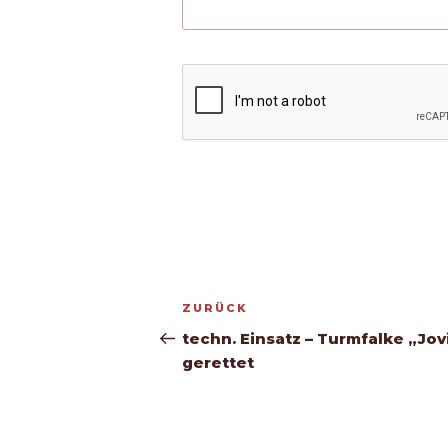
Beitragsnavigation
Vorheriger
ZURÜCK
Beitrag
techn. Einsatz – Turmfalke „Jov
gerettet