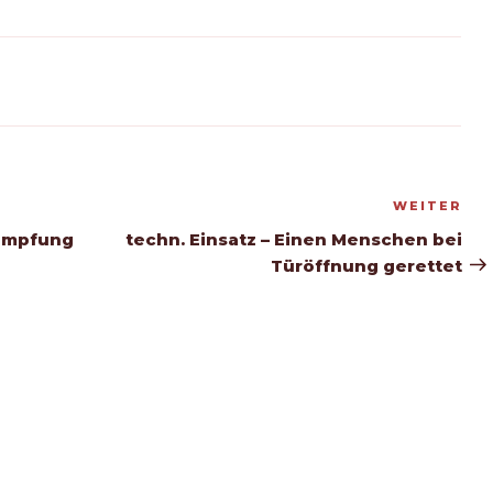
WEITER
Nä
Be
ämpfung
techn. Einsatz – Einen Menschen bei
Türöffnung gerettet