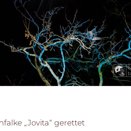
falke „Jovita“ gerettet