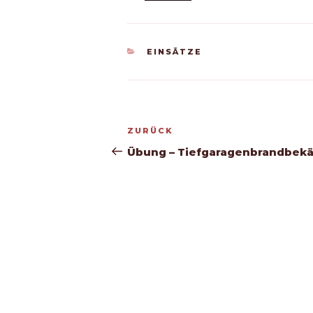
KATEGORIEN
EINSÄTZE
Beitragsnavigation
Vorheriger
ZURÜCK
Beitrag
Übung – Tiefgaragenbrandbek