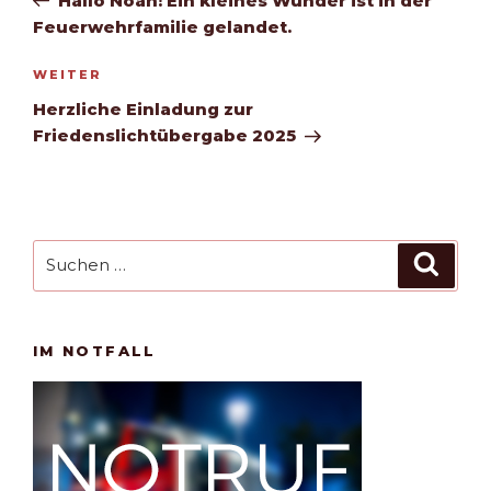
Hallo Noah! Ein kleines Wunder ist in der
Feuerwehrfamilie gelandet.
Nächster
WEITER
Beitrag
Herzliche Einladung zur
Friedenslichtübergabe 2025
Suchen
Such
nach:
IM NOTFALL