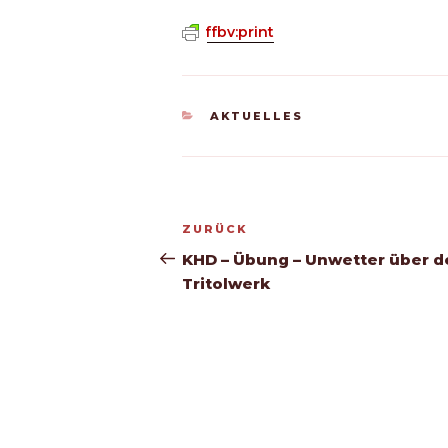
ffbv:print
KATEGORIEN
AKTUELLES
Beitragsnavigation
Vorheriger
ZURÜCK
Beitrag
KHD – Übung – Unwetter über 
Tritolwerk