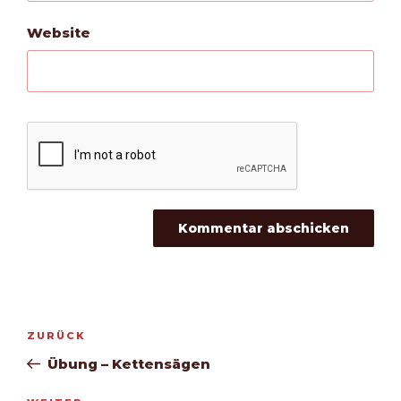
Website
Beitragsnavigation
Vorheriger
ZURÜCK
Beitrag
Übung – Kettensägen