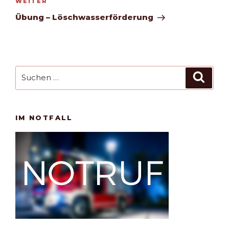
Nächster
WEITER
Beitrag
Übung – Löschwasserförderung
Suchen
Such
nach:
IM NOTFALL