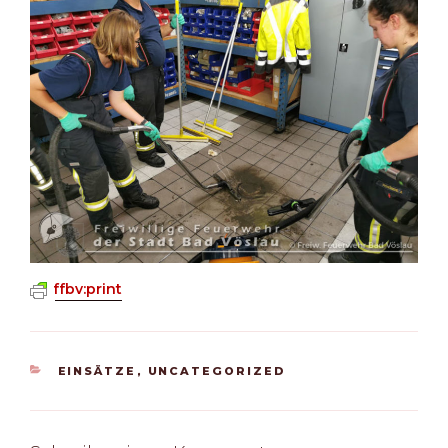
ffbv:print
KATEGORIEN
EINSÄTZE
,
UNCATEGORIZED