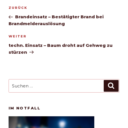
Beitragsnavigation
Vorheriger
ZURÜCK
Beitrag
Brandeinsatz – Bestätigter Brand bei
Brandmelderauslösung
Nächster
WEITER
Beitrag
techn. Einsatz – Baum droht auf Gehweg zu
stürzen
Suchen
Such
nach:
IM NOTFALL