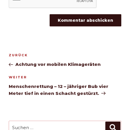
Beitragsnavigation
Vorheriger
ZURÜCK
Beitrag
Achtung vor mobilen Klimageräten
Nächster
WEITER
Beitrag
Menschenrettung – 12 – jähriger Bub vier
Meter tief in einen Schacht gestürzt.
Suchen
Such