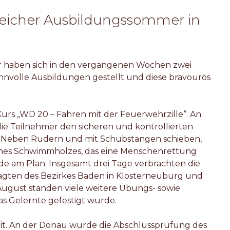
reicher Ausbildungssommer in
er haben sich in den vergangenen Wochen zwei
innvolle Ausbildungen gestellt und diese bravourös
Kurs „WD 20 – Fahren mit der Feuerwehrzille“. An
die Teilnehmer den sicheren und kontrollierten
. Neben Rudern und mit Schubstangen schieben,
nes Schwimmholzes, das eine Menschenrettung
nde am Plan. Insgesamt drei Tage verbrachten die
agten des Bezirkes Baden in Klosterneuburg und
 August standen viele weitere Übungs- sowie
as Gelernte gefestigt wurde.
eit. An der Donau wurde die Abschlussprüfung des