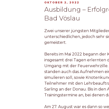
VERÖFFENTLICHT
OKTOBER 2, 2022
AM
Ausbildung – Erfolg
Bad Vöslau
Zwei unserer jüngsten Mitglied
unterschiedlichen, jedoch sehr s
gemeistert.
Bereits im Mai 2022 begann der 
insgesamt drei Tagen erlernten 
Umgang mit der Feuerwehrzille
standen auch das Aufnehmen ei
simulieren soll, sowie Knotenku
Teilnehmer mit den Lehrbeauftr
Sarling an der Donau. Bis in den
Trainingstermine an, bei denen d
Am 27. August war es dann so w