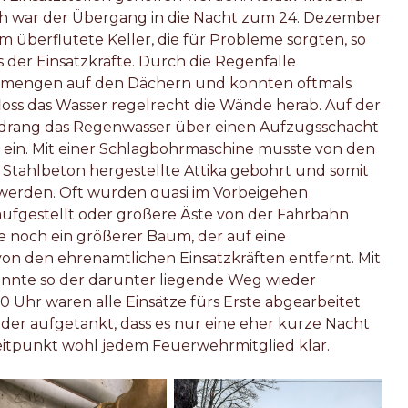
ch war der Übergang in die Nacht zum 24. Dezember
m überflutete Keller, die für Probleme sorgten, so
der Einsatzkräfte. Durch die Regenfälle
ermengen auf den Dächern und konnten oftmals
e floss das Wasser regelrecht die Wände herab. Auf der
 drang das Regenwasser über einen Aufzugsschacht
ein. Mit einer Schlagbohrmaschine musste von den
us Stahlbeton hergestellte Attika gebohrt und somit
 werden. Oft wurden quasi im Vorbeigehen
fgestellt oder größere Äste von der Fahrbahn
 noch ein größerer Baum, der auf eine
von den ehrenamtlichen Einsatzkräften entfernt. Mit
nnte so der darunter liegende Weg wieder
 Uhr waren alle Einsätze fürs Erste abgearbeitet
der aufgetankt, dass es nur eine eher kurze Nacht
itpunkt wohl jedem Feuerwehrmitglied klar.