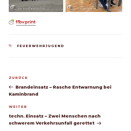
ffbv:print
KATEGORIEN
FEUERWEHRJUGEND
Beitragsnavigation
Vorheriger
ZURÜCK
Beitrag
Brandeinsatz – Rasche Entwarnung bei
Kaminbrand
Nächster
WEITER
Beitrag
techn. Einsatz – Zwei Menschen nach
schwerem Verkehrsunfall gerettet