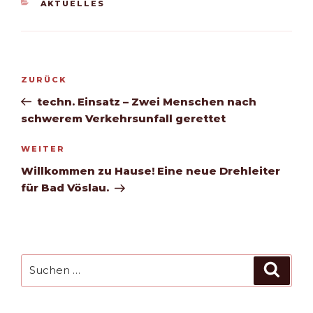
KATEGORIEN
AKTUELLES
Beitragsnavigation
Vorheriger
ZURÜCK
Beitrag
techn. Einsatz – Zwei Menschen nach
schwerem Verkehrsunfall gerettet
Nächster
WEITER
Beitrag
Willkommen zu Hause! Eine neue Drehleiter
für Bad Vöslau.
Suchen
Such
nach: