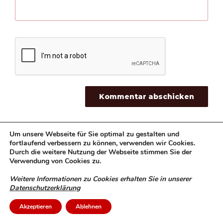
Um unsere Webseite für Sie optimal zu gestalten und
fortlaufend verbessern zu können, verwenden wir Cookies.
Beitragsnavigation
Durch die weitere Nutzung der Webseite stimmen Sie der
Vorheriger
ZURÜCK
Verwendung von Cookies zu.
Beitrag
Actionday der Feuerwehrjugend 2024
Weitere Informationen zu Cookies erhalten Sie in unserer
Datenschutzerklärung
Nächster
WEITER
Beitrag
Akzeptieren
Ablehnen
Brandeinsatz – Drehleitereinsatz in Baden –
Weikersdorf