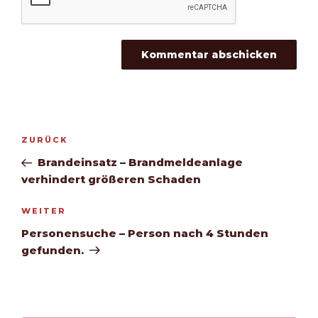
Beitragsnavigation
Vorheriger
ZURÜCK
Beitrag
Brandeinsatz – Brandmeldeanlage
verhindert größeren Schaden
Nächster
WEITER
Beitrag
Personensuche – Person nach 4 Stunden
gefunden.