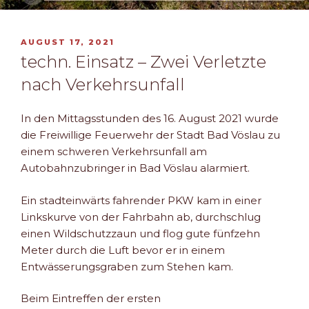
VERÖFFENTLICHT
AUGUST 17, 2021
AM
techn. Einsatz – Zwei Verletzte
nach Verkehrsunfall
In den Mittagsstunden des 16. August 2021 wurde
die Freiwillige Feuerwehr der Stadt Bad Vöslau zu
einem schweren Verkehrsunfall am
Autobahnzubringer in Bad Vöslau alarmiert.
Ein stadteinwärts fahrender PKW kam in einer
Linkskurve von der Fahrbahn ab, durchschlug
einen Wildschutzzaun und flog gute fünfzehn
Meter durch die Luft bevor er in einem
Entwässerungsgraben zum Stehen kam.
Beim Eintreffen der ersten