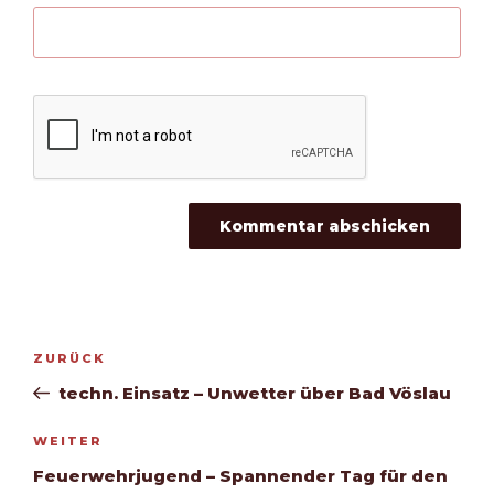
Beitragsnavigation
Vorheriger
ZURÜCK
Beitrag
techn. Einsatz – Unwetter über Bad Vöslau
Nächster
WEITER
Beitrag
Feuerwehrjugend – Spannender Tag für den