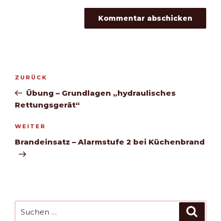
Beitragsnavigation
Vorheriger
ZURÜCK
Beitrag
Übung – Grundlagen „hydraulisches
Rettungsgerät“
Nächster
WEITER
Beitrag
Brandeinsatz – Alarmstufe 2 bei Küchenbrand
Suchen
Such
nach: