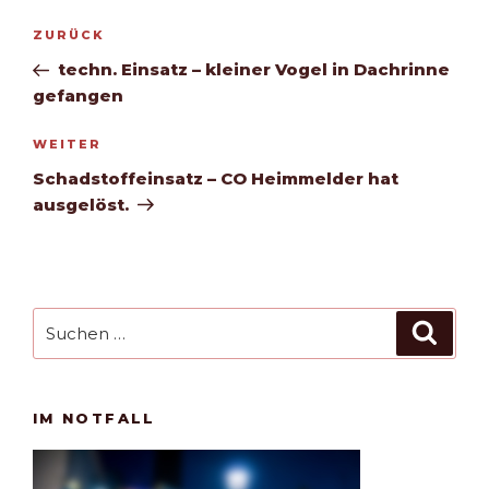
Beitragsnavigation
Vorheriger
ZURÜCK
Beitrag
techn. Einsatz – kleiner Vogel in Dachrinne
gefangen
Nächster
WEITER
Beitrag
Schadstoffeinsatz – CO Heimmelder hat
ausgelöst.
Suchen
Such
nach:
IM NOTFALL