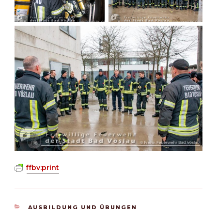
ffbv:print
KATEGORIEN
AUSBILDUNG UND ÜBUNGEN