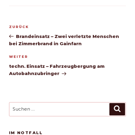
Beitragsnavigation
Vorheriger
ZURÜCK
Beitrag
Brandeinsatz – Zwei verletzte Menschen
bei Zimmerbrand in Gainfarn
Nächster
WEITER
Beitrag
techn. Einsatz – Fahrzeugbergung am
Autobahnzubringer
Suchen
Such
nach:
IM NOTFALL