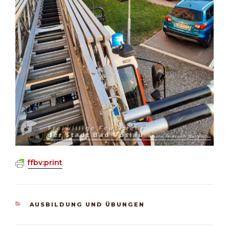
ffbv:print
KATEGORIEN
AUSBILDUNG UND ÜBUNGEN