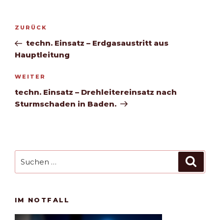
Beitragsnavigation
Vorheriger
ZURÜCK
Beitrag
techn. Einsatz – Erdgasaustritt aus
Hauptleitung
Nächster
WEITER
Beitrag
techn. Einsatz – Drehleitereinsatz nach
Sturmschaden in Baden.
Suchen
Such
nach:
IM NOTFALL