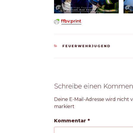
ffbv:print
KATEGORIEN
FEUERWEHRJUGEND
Schreibe einen Kommen
Deine E-Mail-Adresse wird nicht v
markiert
Kommentar
*