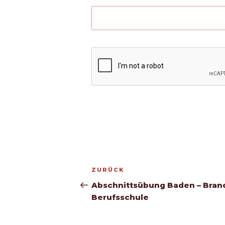
Beitragsnavigation
Vorheriger
ZURÜCK
Beitrag
Abschnittsübung Baden – Brand
Berufsschule