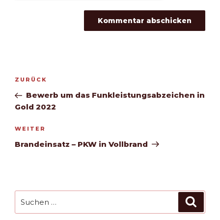
Beitragsnavigation
Vorheriger
ZURÜCK
Beitrag
Bewerb um das Funkleistungsabzeichen in
Gold 2022
Nächster
WEITER
Beitrag
Brandeinsatz – PKW in Vollbrand
Suchen
Such
nach: