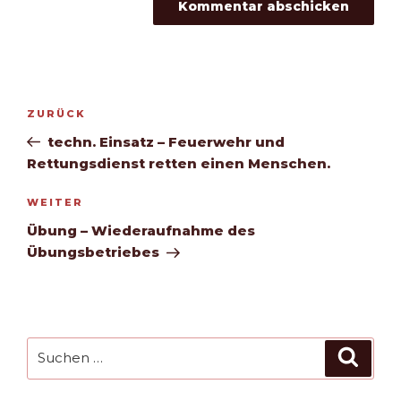
Beitragsnavigation
Vorheriger
ZURÜCK
Beitrag
techn. Einsatz – Feuerwehr und
Rettungsdienst retten einen Menschen.
Nächster
WEITER
Beitrag
Übung – Wiederaufnahme des
Übungsbetriebes
Suchen
Such
nach: